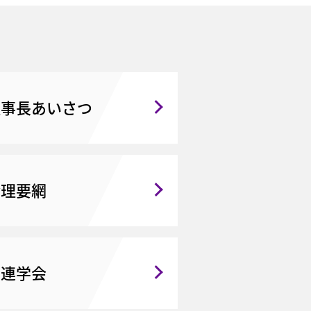
理事長あいさつ
倫理要網
関連学会