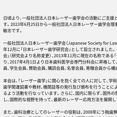
日頃より、一般社団法人日本レーザー歯学会の活動にご支援
す。2023年6月25日から一般社団法人日本レーザー歯学会
敏志です。
一般社団法人日本レーザー歯学会（Japanese Society for Laser
年12月に「日本レーザー歯学研究会」として設立されました。そ
会」（研究会より名称変更）、2013年11月に現在の名称であ
り、2017年4月1日より日本歯科医学会専門分科会に昇格して
員、学生会員、賛助会員、購読会員、名誉会員、寄贈会員から構成
本会は、「レーザー歯学」に関心を抱く全ての人に対して、学
歯学関連図書や教材、機関誌等の発行及び頒布を行うことによ
るよう活動を行なっています。さらに、国内に限らず、国外
し、国際的な視野を持って、最新のレーザー応用方法を展開し
また、歯科治療としてのレーザーの役割は、2008年にう蝕