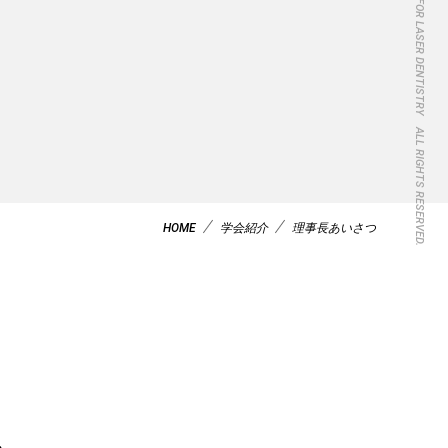
COPYRIGHT(C) JAPANESE SOCIETY FOR LASER DENTISTRY ALL RIGHTS RESERVED.
HOME
学会紹介
理事長あいさつ